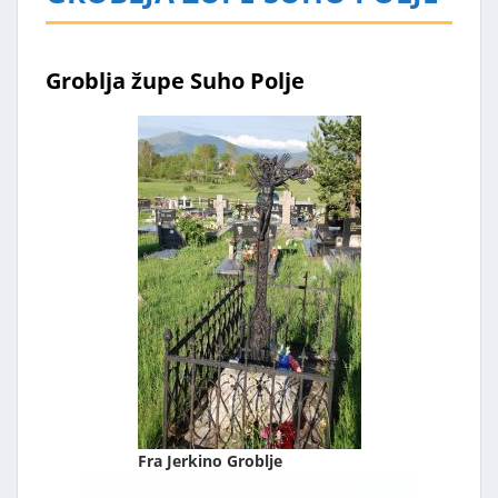
Dvije pčelice
Kupres u slikama
Groblja župe Suho Polje
Fra Jerkino Groblje