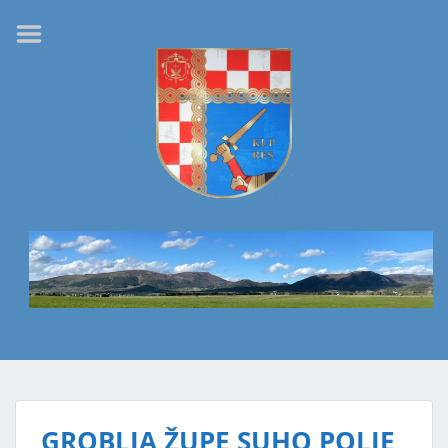
Naslovnica
Kupres
Povijest
„Nekoć“
Let iznad Kupresa
100 kosaca
Suho Polje
Groblja župe Suho
Polje
Marija i Rudi
Mijoči
GROBLJA ŽUPE SUHO POLJE