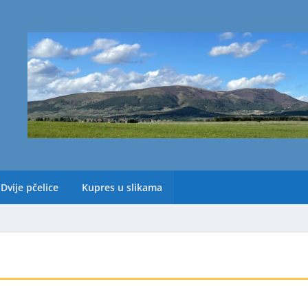
Dvije pčelice
Kupres u slikama