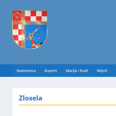
Naslovnica
Kupres
Marija i Rudi
Mijoči
Zlosela