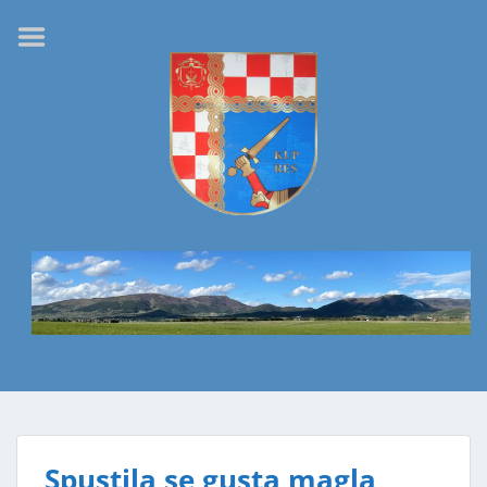
Naslovnica
Kupres
Marija i Rudi
Mijoči
Dvije pčelice
Kupres u slikama
Spustila se gusta magla